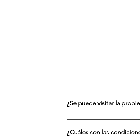
¿Se puede visitar la propi
¡Sí! Se puede visitar esta pr
2154 6045 ó por mail a info@
¿Cuáles son las condicione