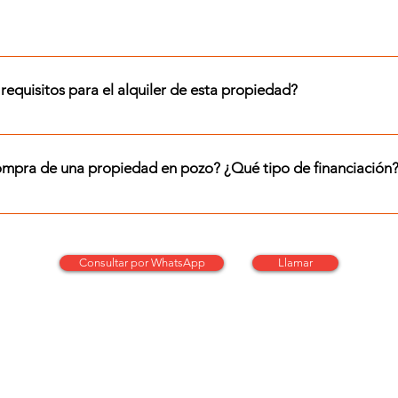
dad. Para coordinar tu visita, contactate con nosotros por What
requisitos para el alquiler de esta propiedad?
cíficos para alquilar una propiedad en particular, consultanos 
 se va a requerir: • Propiedad en garantía ubicada en la Ciud
compra de una propiedad en pozo? ¿Qué tipo de financiación
5% • Depósito en garantía (2 meses de alquiler) Para conocer lo
 venta para que inviertas en pozo cuentan con financiación y es
Refuerzos Si querés conocer los valores exactos y más detalle
Consultar por WhatsApp
Llamar