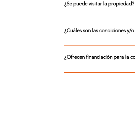
¿Se puede visitar la propiedad?
¡Sí! Se puede visitar esta propie
mail a info@franchino.com
¿Cuáles son las condiciones y/o 
Para conocer los requisitos espe
6045. Tené en cuenta que siempre
¿Ofrecen financiación para la 
caución • Comisión inmobiliaria 
contactate con nosotros.
¡Si! Las unidades que tenemos en
Cuotas mensuales fijas en USD • 
nosotros al +54 9 11 2154 6045