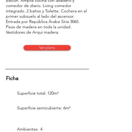
Balcón. Amplia cocina con lavadero y
comedor de diario. Living comedor
integrado. 2 baños y Toilette. Cochera en el
primer subsuelo al lado del ascensor.
Entrada por República Árabe Siria 3065.
Pisos de madera en toda la unidad.
Vestidores de Arqui madera.
Ver plano
Ficha
Superficie total:
120m²
Superficie semicubierta:
6m²
Ambientes:
4