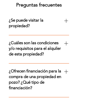
Preguntas frecuentes
¿Se puede visitar la
propiedad?
¡Sí! Se puede visitar esta
propiedad. Para coordinar tu visita,
¿Cuáles son las condiciones
contactate con nosotros por
y/o requisitos para el alquiler
WhatsApp al +54 9 11 2154 6045 ó
de esta propiedad?
por mail a info@franchino.com
Para conocer los requisitos
específicos para alquilar una
¿Ofrecen financiación para la
propiedad en particular,
compra de una propiedad en
consultanos por WhatsApp al +54
pozo? ¿Qué tipo de
financiación?
9 11 2154 6045. Tené en cuenta que
siempre se va a requerir: •
¡Si! Las unidades que tenemos en
Propiedad en garantía ubicada en
venta para que inviertas en pozo
la Ciudad de Buenos Aires •