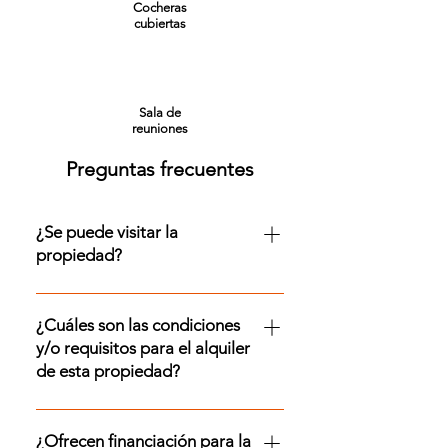
Cocheras
cubiertas
Sala de
reuniones
Preguntas frecuentes
¿Se puede visitar la
propiedad?
¡Sí! Se puede visitar esta
propiedad. Para coordinar tu visita,
¿Cuáles son las condiciones
contactate con nosotros por
y/o requisitos para el alquiler
WhatsApp al +54 9 11 2154 6045 ó
de esta propiedad?
por mail a info@franchino.com
Para conocer los requisitos
específicos para alquilar una
¿Ofrecen financiación para la