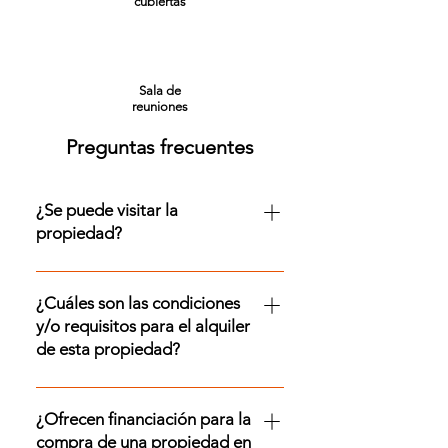
cubiertas
Sala de
reuniones
Preguntas frecuentes
¿Se puede visitar la
propiedad?
¡Sí! Se puede visitar esta
propiedad. Para coordinar tu visita,
¿Cuáles son las condiciones
contactate con nosotros por
y/o requisitos para el alquiler
WhatsApp al +54 9 11 2154 6045 ó
de esta propiedad?
por mail a info@franchino.com
Para conocer los requisitos
específicos para alquilar una
¿Ofrecen financiación para la
propiedad en particular,
compra de una propiedad en