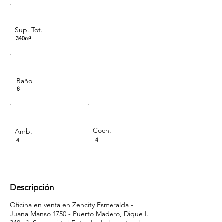
Sup. Tot.
340m²
Baño
8
Coch.
Amb.
4
4
Descripción
Oficina en venta en Zencity Esmeralda -
Juana Manso 1750 - Puerto Madero, Dique I.