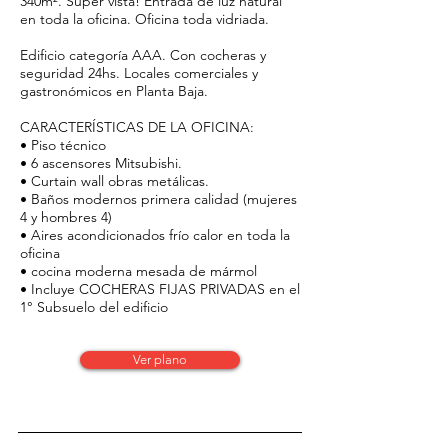
340m². Super vista! Entrada de luz natural
en toda la oficina. Oficina toda vidriada.
Edificio categoría AAA. Con cocheras y
seguridad 24hs. Locales comerciales y
gastronómicos en Planta Baja.
CARACTERÍSTICAS DE LA OFICINA:
• Piso técnico
• 6 ascensores Mitsubishi.
• Curtain wall obras metálicas.
• Baños modernos primera calidad (mujeres
4 y hombres 4)
• Aires acondicionados frío calor en toda la
oficina
• cocina moderna mesada de mármol
• Incluye COCHERAS FIJAS PRIVADAS en el
1° Subsuelo del edificio
Ver plano